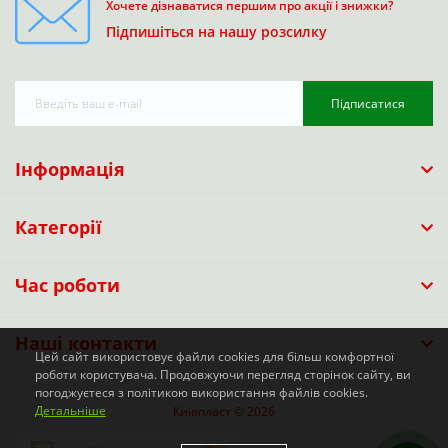
Хочете дізнаватися першим про акції і знижки?
Підпишіться на нашу розсилку
Підписатися
Інформація
Категорії
Час роботи
Наші контакти
Цей сайт використовує файли cookies для більш комфортної
роботи користувача. Продовжуючи перегляд сторінок сайту, ви
погоджуєтеся з політикою використання файлів cookies.
Детальніше
Київпласт © 2026