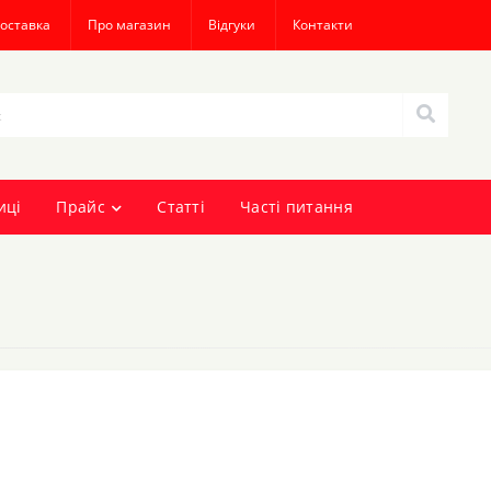
доставка
Про магазин
Відгуки
Контакти
иці
Прайс
Статті
Часті питання