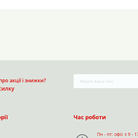
ро акції і знижки?
силку
рії
Час роботи
Пн - пт: офіс з 9 - 1