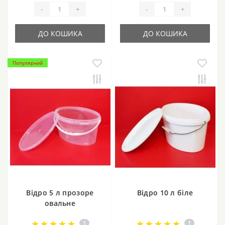
-
+
-
+
ДО КОШИКА
ДО КОШИКА
Популярний
Відро 5 л прозоре
Відро 10 л біле
овальне
1
1