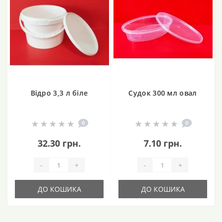
Відро 3,3 л біле
Судок 300 мл овал
0
0
32.30 грн.
7.10 грн.
-
+
-
+
ДО КОШИКА
ДО КОШИКА