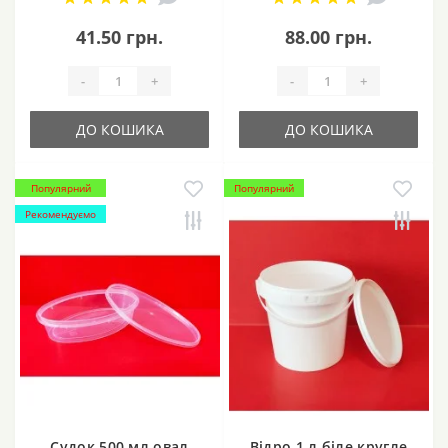
41.50 грн.
88.00 грн.
-
+
-
+
ДО КОШИКА
ДО КОШИКА
Популярний
Популярний
Рекомендуємо
Судок 500 мл овал
Відро 1 л біле кругле